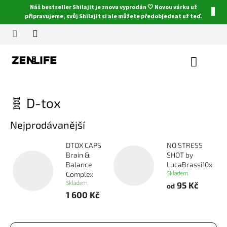
Přejít
Náš bestseller Shilajit je znovu vyprodán 🤍 Novou várku už
CZK
na
připravujeme, svůj Shilajit si ale můžete předobjednat už teď.
obsah
Nákupn
košík
🧬 D-tox
Nejprodávanější
DTOX CAPS
NO STRESS
Brain &
SHOT by
Balance
LucaBrassi10x
Skladem
Complex
Skladem
95 Kč
od
1 600 Kč
Ř