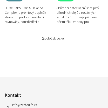
DTOX CAPS Brain & Balance
- Přírodní detoxikační shot plný
Complex je prémiový doplněk
přírodních olejů a rostlinných
stravy pro podporu mentální
extraktů.- Podporuje přirozenou
rovnováhy, soustředění a
očistu těla.- Vhodný pro
odolnosti vůči stresu. Kombinuje
každodenní užívání.- Bez
standardizované extrakty...
konzervantů, umělých barviv a...
2
položek celkem
O
v
l
á
d
a
c
í
p
Z
r
á
v
p
k
Kontakt
a
y
v
t
ý
info
@
zenforlife.cz
í