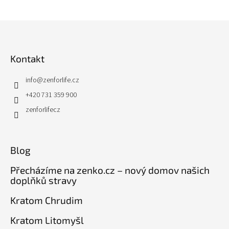
Z
á
p
Kontakt
a
t
info
@
zenforlife.cz
í
+420 731 359 900
zenforlifecz
Blog
Přecházíme na zenko.cz – nový domov našich
doplňků stravy
Kratom Chrudim
Kratom Litomyšl