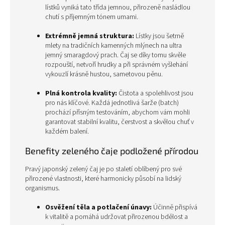
lístků vyniká tato třída jemnou, přirozeně nasládlou
chutí s příjemným tónem umami.
Extrémně jemná struktura:
Lístky jsou šetrně
mlety na tradičních kamenných mlýnech na ultra
jemný smaragdový prach. Čaj se díky tomu skvěle
rozpouští, netvoří hrudky a při správném vyšlehání
vykouzlí krásně hustou, sametovou pěnu.
Plná kontrola kvality:
Čistota a spolehlivost jsou
pro nás klíčové. Každá jednotlivá šarže (batch)
prochází přísným testováním, abychom vám mohli
garantovat stabilní kvalitu, čerstvost a skvělou chuť v
každém balení.
Benefity zeleného čaje podložené přírodou
Pravý japonský zelený čaj je po staletí oblíbený pro své
přirozené vlastnosti, které harmonicky působí na lidský
organismus.
Osvěžení těla a potlačení únavy:
Účinně přispívá
k vitalitě a pomáhá udržovat přirozenou bdělost a