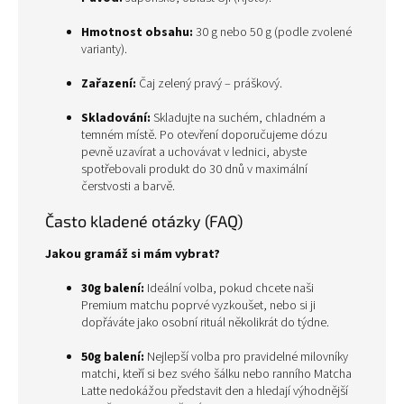
Hmotnost obsahu:
30 g nebo 50 g (podle zvolené
varianty).
Zařazení:
Čaj zelený pravý – práškový.
Skladování:
Skladujte na suchém, chladném a
temném místě. Po otevření doporučujeme dózu
pevně uzavírat a uchovávat v lednici, abyste
spotřebovali produkt do 30 dnů v maximální
čerstvosti a barvě.
Často kladené otázky (FAQ)
Jakou gramáž si mám vybrat?
30g balení:
Ideální volba, pokud chcete naši
Premium matchu poprvé vyzkoušet, nebo si ji
dopřáváte jako osobní rituál několikrát do týdne.
50g balení:
Nejlepší volba pro pravidelné milovníky
matchi, kteří si bez svého šálku nebo ranního Matcha
Latte nedokážou představit den a hledají výhodnější