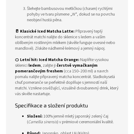
Šlehejte bambusovou metličkou (chasen) rychlými
pohyby ve tvaru písmene „W“, dokud se na povrchu
neobjeví hustá pěna.
🥛 Klasické Iced Matcha Latte:
Připravený teplý
koncentrát matchi nalijte do sklenice s ledem a vaším
oblíbeným rostlinným mlékem (skvěle funguje ovesné nebo
mandlové). Získáte nádherně krémový a jemný nápoj.
🍊 Letní hit: Iced Matcha Orange:
Naplňte vysokou
sklenici
ledem
, zalijte ji
čerstvě vymačkaným
pomerančovým freshem
(cca 150–200 ml) a navrch
pomalu nalijte připravený matcha koncentrát. Sladkokyselá
chuť pomeranče se perfektně doplňuje s jemností naší
matchi. Vznikne osvěžující, vizuálně dvoubarevný drink, který
vás skvěle nastartuje.
Specifikace a složení produktu
Složení:
100% jemně mletý japonský zelený čaj
(
Camellia sinensis
) v prémiové ceremoniální kvalitě.
Původ:
Japonsko, oblast Uji (Kjóto).