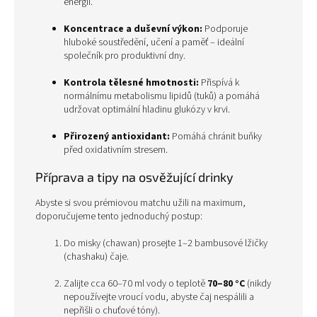
energii.
Koncentrace a duševní výkon:
Podporuje
hluboké soustředění, učení a paměť – ideální
společník pro produktivní dny.
Kontrola tělesné hmotnosti:
Přispívá k
normálnímu metabolismu lipidů (tuků) a pomáhá
udržovat optimální hladinu glukózy v krvi.
Přirozený antioxidant:
Pomáhá chránit buňky
před oxidativním stresem.
Příprava a tipy na osvěžující drinky
Abyste si svou prémiovou matchu užili na maximum,
doporučujeme tento jednoduchý postup:
Do misky (chawan) prosejte 1–2 bambusové lžičky
(chashaku) čaje.
Zalijte cca 60–70 ml vody o teplotě
70–80 °C
(nikdy
nepoužívejte vroucí vodu, abyste čaj nespálili a
nepřišli o chuťové tóny).