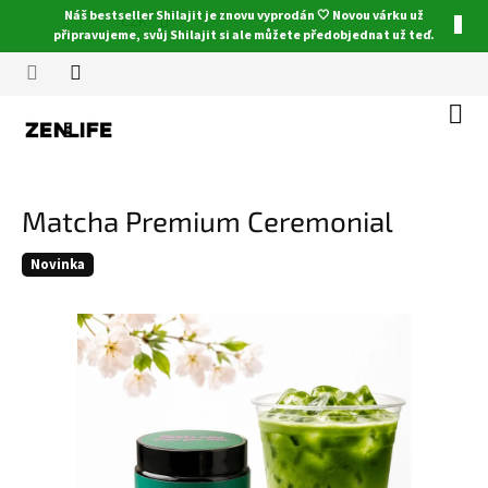
Přejít
Náš bestseller Shilajit je znovu vyprodán 🤍 Novou várku už
CZK
na
připravujeme, svůj Shilajit si ale můžete předobjednat už teď.
obsah
Náku
koší
Matcha Premium Ceremonial
Novinka