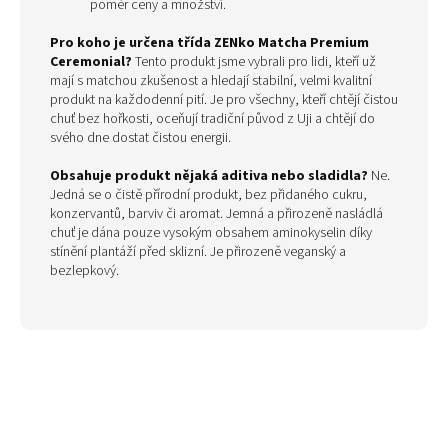
poměr ceny a množství.
Pro koho je určena třída ZENko Matcha Premium
Ceremonial?
Tento produkt jsme vybrali pro lidi, kteří už
mají s matchou zkušenost a hledají stabilní, velmi kvalitní
produkt na každodenní pití. Je pro všechny, kteří chtějí čistou
chuť bez hořkosti, oceňují tradiční původ z Uji a chtějí do
svého dne dostat čistou energii.
Obsahuje produkt nějaká aditiva nebo sladidla?
Ne.
Jedná se o čistě přírodní produkt, bez přidaného cukru,
konzervantů, barviv či aromat. Jemná a přirozeně nasládlá
chuť je dána pouze vysokým obsahem aminokyselin díky
stínění plantáží před sklizní. Je přirozeně veganský a
bezlepkový.