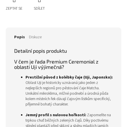
ZEPTAT SE
SDÍLET
Popis
Diskuze
Detailní popis produktu
V čem je řada Premium Ceremonial z
oblasti Uji výjimečná?
Prestižní původ z kolébky čaje (Uji, Japonsko):
Oblast Uji je historicky uznávaná jako jeden z
nejlepších regionů pro pěstování čaje Matcha.
Unikátní mikroklima, mlžné podnebí a úrodná půda
kolem místních řek dávají čajovým lístkům specifický,
příjemně bohatý charakter.
Jemný profil s nulovou hořkostí:
Zapomeňte na
trpkou chuť běžných zelených čajů. Díky poctivému
stínění plantáží před sklizní a sběru mladých jarních