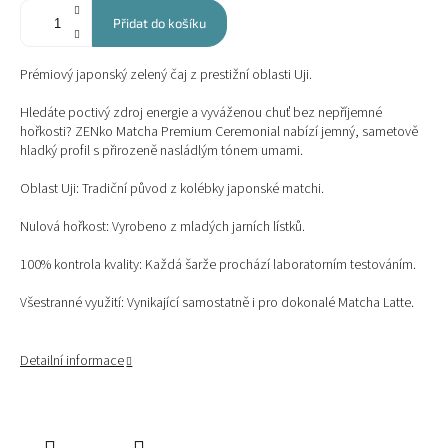
Přidat do košíku
Prémiový japonský zelený čaj z prestižní oblasti Uji.
Hledáte poctivý zdroj energie a vyváženou chuť bez nepříjemné
hořkosti? ZENko Matcha Premium Ceremonial nabízí jemný, sametově
hladký profil s přirozeně nasládlým tónem umami.
Oblast Uji: Tradiční původ z kolébky japonské matchi.
Nulová hořkost: Vyrobeno z mladých jarních lístků.
100% kontrola kvality: Každá šarže prochází laboratorním testováním.
Všestranné využití: Vynikající samostatně i pro dokonalé Matcha Latte.
Detailní informace