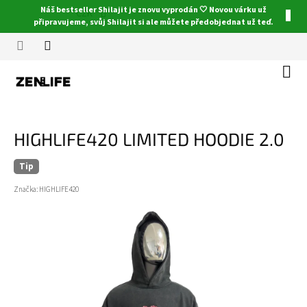
Přejít
Náš bestseller Shilajit je znovu vyprodán 🤍 Novou várku už
CZK
na
připravujeme, svůj Shilajit si ale můžete předobjednat už teď.
obsah
Náku
koší
HIGHLIFE420 LIMITED HOODIE 2.0
Tip
Značka:
HIGHLIFE420