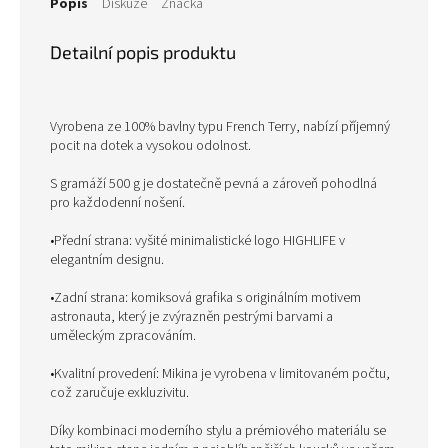
Popis
Diskuze
Značka
Detailní popis produktu
Vyrobena ze 100% bavlny typu French Terry, nabízí příjemný
pocit na dotek a vysokou odolnost.
S gramáží 500 g je dostatečně pevná a zároveň pohodlná
pro každodenní nošení.
•Přední strana: vyšité minimalistické logo HIGHLIFE v
elegantním designu.
•Zadní strana: komiksová grafika s originálním motivem
astronauta, který je zvýrazněn pestrými barvami a
uměleckým zpracováním.
•Kvalitní provedení: Mikina je vyrobena v limitovaném počtu,
což zaručuje exkluzivitu.
Díky kombinaci moderního stylu a prémiového materiálu se