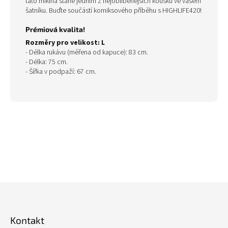
tato mikina stane jedním z nejoblíbenějších kousků ve vašem
šatníku. Buďte součástí komiksového příběhu s HIGHLIFE420!
Prémiová kvalita!
Rozměry pro velikost: L
- Délka rukávu (měřena od kapuce): 83 cm.
- Délka: 75 cm.
- Šířka v podpaží: 67 cm.
Z
á
p
Kontakt
a