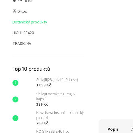
🍵ྀི Matcha
p
a
🧬 D-tox
n
e
Botanický produkty
l
HIGHLIFE420
TRADICINA
Top 10 produktů
Shilajit|25g (zlatá třída A+)
1 099 Kč
Shilajit extrakt, 500 mg, 60
kapslí
379 Kč
Kava Kava Instant – botanický
produkt
269 Kč
Popis
D
NO STRESS SHOT by