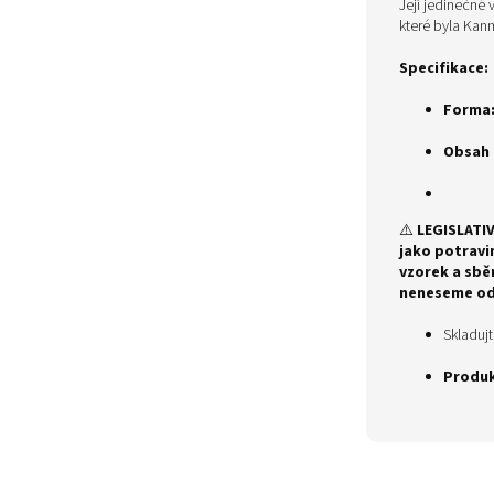
Její jedinečné 
které byla Kann
Specifikace:
Forma
Obsah 
⚠️
LEGISLATI
jako potravi
vzorek a sbě
neneseme o
Skladuj
Produk