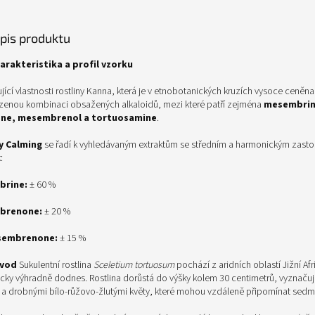
opis produktu
arakteristika a profil vzorku
jící vlastnosti rostliny Kanna, která je v etnobotanických kruzích vysoce ceněn
rozenou kombinaci obsažených alkaloidů, mezi které patří zejména
mesembrin
e, mesembrenol a tortuosamine
.
y Calming
se řadí k vyhledávaným extraktům se středním a harmonickým zast
:
brine:
± 60 %
brenone:
± 20 %
sembrenone:
± 15 %
ůvod
Sukulentní rostlina
Sceletium tortuosum
pochází z aridních oblastí Jižní Afr
ticky výhradně dodnes. Rostlina dorůstá do výšky kolem 30 centimetrů, vyznačuj
y a drobnými bílo-růžovo-žlutými květy, které mohou vzdáleně připomínat sedmi