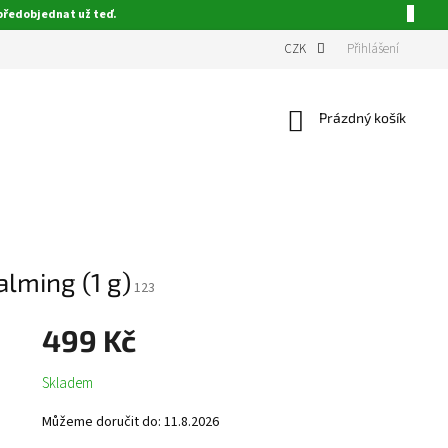
 předobjednat už teď.
CZK
Přihlášení
Nákupní
Prázdný košík
košík
lming (1 g)
123
499 Kč
Měrná
Skladem
cena:
Můžeme doručit do:
11.8.2026