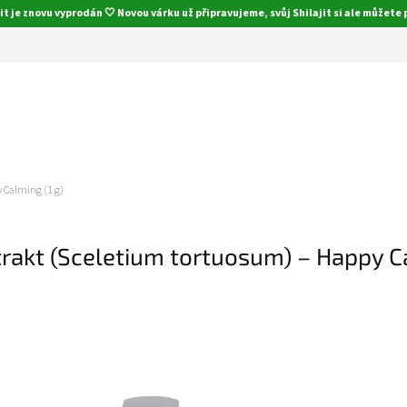
jit je znovu vyprodán 🤍 Novou várku už připravujeme, svůj Shilajit si ale můžete
 Calming (1 g)
rakt (Sceletium tortuosum) – Happy Ca