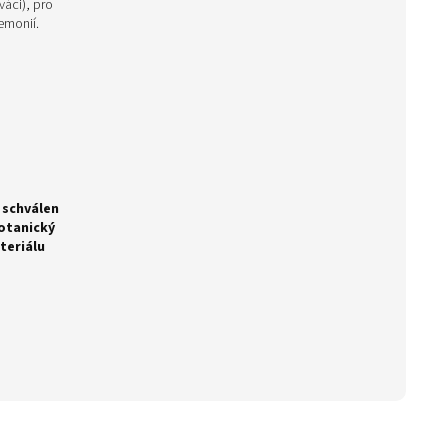
váci), pro
emonií.
 schválen
botanický
teriálu