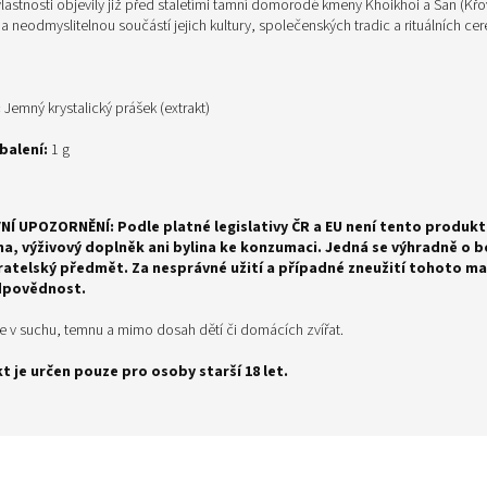
vlastnosti objevily již před staletími tamní domorodé kmeny Khoikhoi a San (Křo
a neodmyslitelnou součástí jejich kultury, společenských tradic a rituálních cer
:
Jemný krystalický prášek (extrakt)
balení:
1 g
VNÍ UPOZORNĚNÍ:
Podle platné legislativy ČR a EU není tento produkt
na, výživový doplněk ani bylina ke konzumaci. Jedná se výhradně o 
ratelský předmět. Za nesprávné užití a případné zneužití tohoto ma
dpovědnost.
te v suchu, temnu a mimo dosah dětí či domácích zvířat.
t je určen pouze pro osoby starší 18 let.