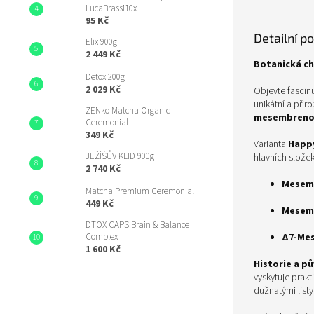
LucaBrassi10x
95 Kč
Detailní p
Elix 900g
2 449 Kč
Botanická ch
Detox 200g
2 029 Kč
Objevte fascinu
unikátní a při
ZENko Matcha Organic
mesembrenon
Ceremonial
349 Kč
Varianta
Happ
JEŽÍŠŮV KLID 900g
hlavních složek
2 740 Kč
Mesem
Matcha Premium Ceremonial
449 Kč
Mesem
DTOX CAPS Brain & Balance
Complex
Δ7-Me
1 600 Kč
Historie a p
vyskytuje prak
dužnatými list