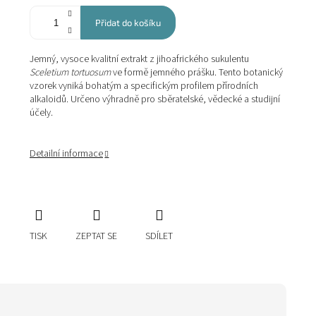
Přidat do košíku
Jemný, vysoce kvalitní extrakt z jihoafrického sukulentu
Sceletium tortuosum
ve formě jemného prášku. Tento botanický
vzorek vyniká bohatým a specifickým profilem přírodních
alkaloidů. Určeno výhradně pro sběratelské, vědecké a studijní
účely.
Detailní informace
TISK
ZEPTAT SE
SDÍLET