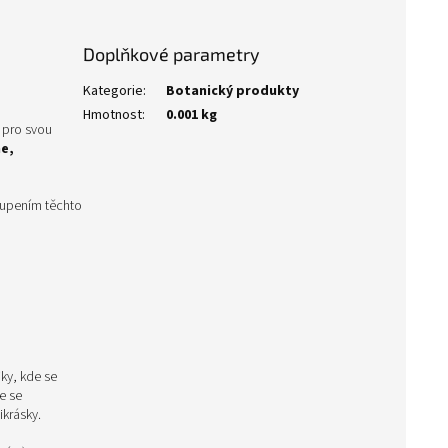
Doplňkové parametry
Kategorie
:
Botanický produkty
Hmotnost
:
0.001 kg
a pro svou
e,
oupením těchto
iky, kde se
e se
krásky.