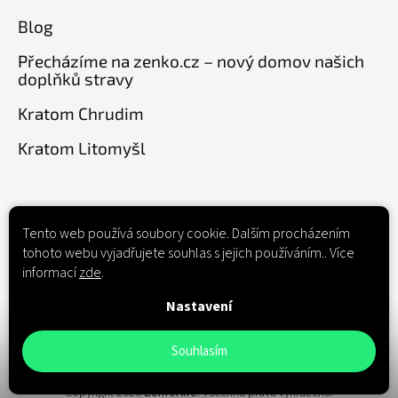
Blog
Přecházíme na zenko.cz – nový domov našich
doplňků stravy
Kratom Chrudim
Kratom Litomyšl
Informace pro vás
Tento web používá soubory cookie. Dalším procházením
Obchodní podmínky
tohoto webu vyjadřujete souhlas s jejich používáním.. Více
informací
zde
.
Podmínky ochrany osobních údajů
Značky
Nastavení
Souhlasím
Copyright 2026
Zenforlife
. Všechna práva vyhrazena.